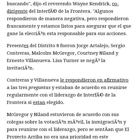
buscando", dijo el reverendo Wayne Kendrick,
co-
dirigente
del InterfÃ© de la Frontera. "Algunos
respondieron de manera negativa, pero respondieron
francamente y estamos listos para asegurar que el que
gane la elecciÃ³n esta responsable para sus acciones.
Present
es
del Distrito 8 fueron Jorge Artalejo, Sergio
Contreras, Malcolm McGregor, Courtney Niland y
Ernesto Villanueva. Lisa Turner se negÃ³ la
invitaciÃ³n.
Contreras y Villanueva
le respondieron en afirmativo
a las tres
preguntas
y estaban de acuerdo en reunirse
regularmente con el liderazgo de InterfÃ© de la
Frontera si
estan
elegido.
McGregor y Niland estuvieron de acuerdo con sus
colegas sobre la votaciÃ³n mÃ³vil, la inmigraciÃ³n y
para reunirse con el liderazgo, pero se sentÃ­an que El
Proyecto Arriba no era una prioridad en este