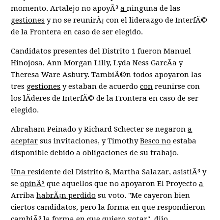
momento. Artalejo no apoyÃ³
a
ninguna de las
gestiones
y no se reunirÃ¡ con el liderazgo de InterfÃ©
de la Frontera en caso de ser elegido.
Candidatos presentes del Distrito 1 fueron Manuel
Hinojosa, Ann Morgan Lilly, Lyda Ness GarcÃ­a y
Theresa Ware Asbury. TambiÃ©n todos apoyaron las
tres
gestiones
y estaban de acuerdo
con
reunirse con
los lÃ­deres de InterfÃ© de la Frontera en caso de ser
elegido.
Abraham Peinado y Richard Schecter se negaron
a
aceptar
sus invitaciones, y Timothy
Besco no
estaba
disponible debido a obligaciones de su trabajo.
Una r
esidente del Distrito 8, Martha Salazar, asistiÃ³ y
se
opinÃ³
que aquellos que no apoyaron El Proyecto
a
Arriba
habrÃ¡n perdido
su voto. "Me cayeron bien
ciertos candidatos, pero la forma en que respondieron
cambiÃ³ la forma en que quiero votar", dijo.